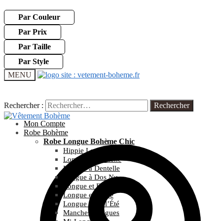
Par Couleur
Par Prix
Par Taille
Par Style
MENU
Rechercher :
Rechercher :
Mon Compte
Robe Bohème
Robe Longue Bohème Chic
Hippie Longue
Longue et Blanche
Longue à Dentelle
Longue à Dos Nu
Longue et Fleurie
Longue et Noire
Longue pour l’Été
Manches Longues