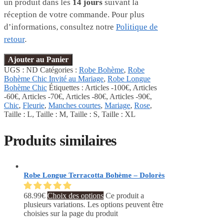
un produit dans les
14 jours
suivant la
réception de votre commande. Pour plus
d’informations, consultez notre
Politique de
retour
.
Ajouter au Panier
UGS :
ND
Catégories :
Robe Bohème
,
Robe
Bohème Chic Invité au Mariage
,
Robe Longue
Bohème Chic
Étiquettes :
Articles -100€
,
Articles
-60€
,
Articles -70€
,
Articles -80€
,
Articles -90€
,
Chic
,
Fleurie
,
Manches courtes
,
Mariage
,
Rose
,
Taille : L
,
Taille : M
,
Taille : S
,
Taille : XL
Produits similaires
Robe Longue Terracotta Bohème – Dolorès
68.99
€
Choix des options
Ce produit a
plusieurs variations. Les options peuvent être
choisies sur la page du produit