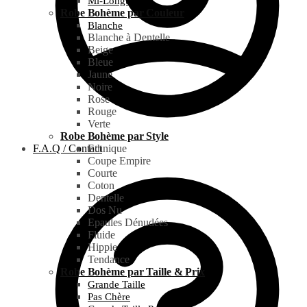
Mi-Longue
Robe Bohème par Couleur
Blanche
Blanche à Dentelle
Beige
Bleue
Jaune
Noire
Rose
Rouge
Verte
Robe Bohème par Style
F.A.Q / Contact
Ethnique
Coupe Empire
Courte
Coton
Dentelle
Dos Nu
Epaules Dénudées
Fluide
Hippie
Tendance
Robe Bohème par Taille & Prix
Grande Taille
Pas Chère