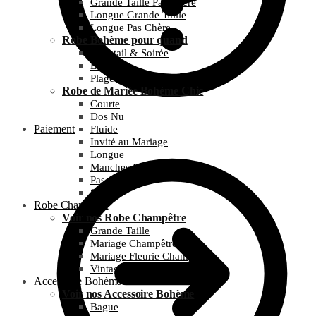
Grande Taille Pas Chère
Longue Grande Taille
Longue Pas Chère
Robe Bohème pour quand
Cocktail & Soirée
Été
Plage
Robe de Mariée Bohème Chic
Courte
Dos Nu
Paiement
Fluide
Invité au Mariage
Longue
Manches Longues
Pas Chère
Simple
Robe Champêtre
Voir nos Robe Champêtre
Grande Taille
Mariage Champêtre
Mariage Fleurie Champêtre
Vintage et Guinguette
Accessoire Bohème
Voir nos Accessoire Bohème
Bague