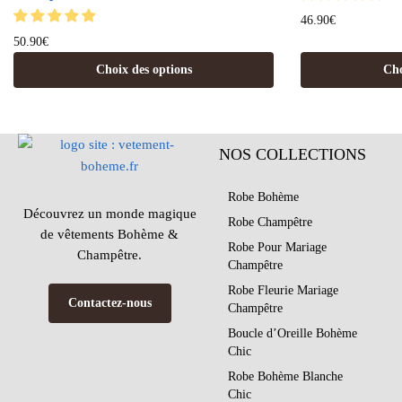
46.90
€
50.90
€
Choix des options
Cho
NOS COLLECTIONS
Robe Bohème
Découvrez un monde magique
Robe Champêtre
de vêtements Bohème &
Robe Pour Mariage
Champêtre.
Champêtre
Robe Fleurie Mariage
Contactez-nous
Champêtre
Boucle d’Oreille Bohème
Chic
Robe Bohème Blanche
Chic