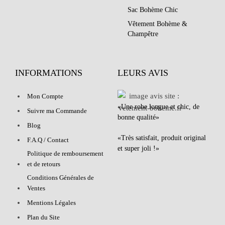
Sac Bohème Chic
Vêtement Bohème &
Champêtre
INFORMATIONS
LEURS AVIS
Mon Compte
«Une robe longue et chic, de
Suivre ma Commande
bonne qualité»
Blog
«Très satisfait, produit original
F.A.Q / Contact
et super joli !»
Politique de remboursement
et de retours
Conditions Générales de
Ventes
Mentions Légales
Plan du Site