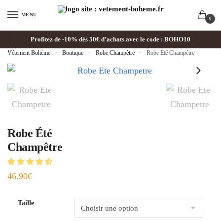
MENU
0
Profitez de -10% dès 50€ d’achats avec le code : BOHO10
Vêtement Bohème
»
Boutique
»
Robe Champêtre
»
Robe Été Champêtre
Robe Été
Champêtre
46.90
€
Taille