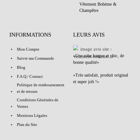
Vêtement Bohème &
Champêtre
INFORMATIONS
LEURS AVIS
Mon Compte
«Une robe longue et chic, de
Suivre ma Commande
bonne qualité»
Blog
«Très satisfait, produit original
F.A.Q / Contact
et super joli !»
Politique de remboursement
et de retours
Conditions Générales de
Ventes
Mentions Légales
Plan du Site