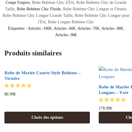
Coupe Empire
,
Robe Bohème Chic d'Été
,
Robe Bohème Chic de Grande
Taille
,
Robe Bohème Chic Fluide
,
Robe Bohème Chic Longue et Fleurie
,
Robe Bohème Chic Longue Grande Taille
,
Robe Bohème Chic Longue pour
l'Été
,
Robe Longue Bohème Chic
Étiquettes :
Articles -100€
,
Articles -60€
,
Articles -70€
,
Articles -80€
,
Articles -90€
Produits similaires
Robe de Mariée Courte Style Bohème –
Victoire
Robe de Mariée
Longues – Ysée
86.99
€
178.99
€
Choix des options
Cho