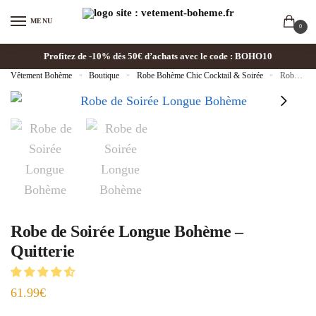
MENU
0
Profitez de -10% dès 50€ d’achats avec le code : BOHO10
Vêtement Bohème
»
Boutique
»
Robe Bohème Chic Cocktail & Soirée
»
Robe de Soirée Longue Bohème – Quitterie
Robe de Soirée Longue Bohème –
Quitterie
61.99
€