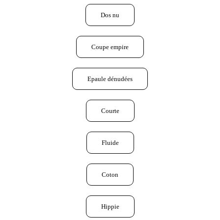
Dos nu
Coupe empire
Epaule dénudées
Courte
Fluide
Coton
Hippie