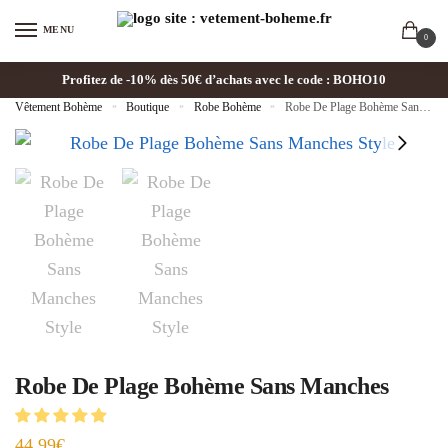
MENU
0
Profitez de -10% dès 50€ d’achats avec le code : BOHO10
Vêtement Bohème
»
Boutique
»
Robe Bohème
»
Robe De Plage Bohème Sans Manches
Robe De Plage Bohème Sans Manches
44.99
€