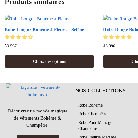
Produits similaires
Robe Longue Bohème à Fleurs – Sélène
Robe Rouge Bohè
53.99
€
43.99
€
Choix des options
Cho
NOS COLLECTIONS
Robe Bohème
Découvrez un monde magique
Robe Champêtre
de vêtements Bohème &
Robe Pour Mariage
Champêtre.
Champêtre
Robe Fleurie Mariage