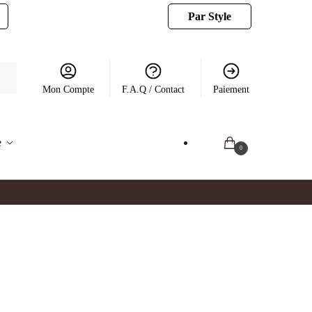
Par Style
Mon Compte
F.A.Q / Contact
Paiement
e
0.00
€
0