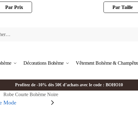
Par Prix
Par Taille
Bohème
Décorations Bohème
Vêtement Bohème & Champêtr
Profitez de -10% dès 50€ d’achats avec le code : BOHO10
Robe Courte Bohème Noire