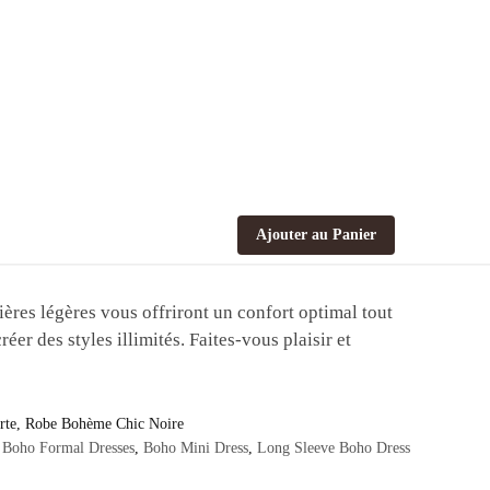
Ajouter au Panier
ières légères vous offriront un confort optimal tout
er des styles illimités. Faites-vous plaisir et
rte
,
Robe Bohème Chic Noire
,
Boho Formal Dresses
,
Boho Mini Dress
,
Long Sleeve Boho Dress