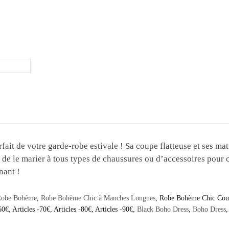
it de votre garde-robe estivale ! Sa coupe flatteuse et ses mat
de le marier à tous types de chaussures ou d’accessoires pour cré
nant !
Robe Bohème
,
Robe Bohème Chic à Manches Longues
,
Robe Bohème Chic Cou
60€
,
Articles -70€
,
Articles -80€
,
Articles -90€
,
Black Boho Dress
,
Boho Dress