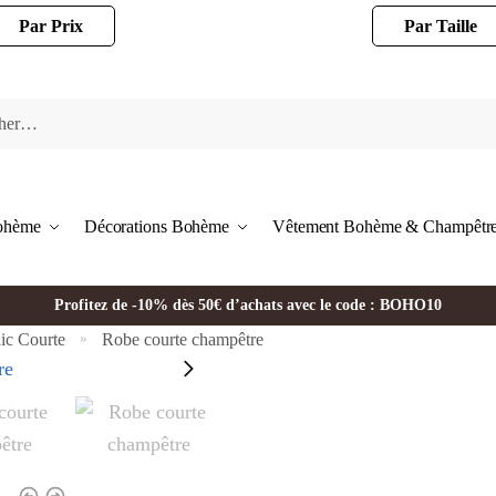
Par Prix
Par Taille
Bohème
Décorations Bohème
Vêtement Bohème & Champêtr
Profitez de -10% dès 50€ d’achats avec le code : BOHO10
c Courte
Robe courte champêtre
»