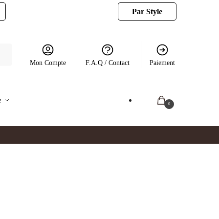
Par Style
Mon Compte
F.A.Q / Contact
Paiement
e
0.00
€
0