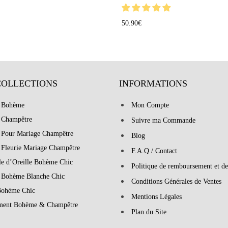
50.90
€
COLLECTIONS
INFORMATIONS
 Bohème
Mon Compte
 Champêtre
Suivre ma Commande
 Pour Mariage Champêtre
Blog
 Fleurie Mariage Champêtre
F.A.Q / Contact
le d’Oreille Bohème Chic
Politique de remboursement et de
 Bohème Blanche Chic
Conditions Générales de Ventes
Bohème Chic
Mentions Légales
ment Bohème & Champêtre
Plan du Site