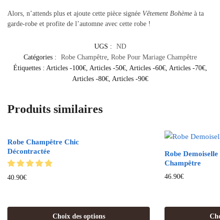
Alors, n’attends plus et ajoute cette pièce signée
Vêtement Bohème
à ta
garde-robe et profite de l’automne avec cette robe !
UGS :
ND
Catégories :
Robe Champêtre
,
Robe Pour Mariage Champêtre
Étiquettes :
Articles -100€
,
Articles -50€
,
Articles -60€
,
Articles -70€
,
Articles -80€
,
Articles -90€
Produits similaires
Robe Champêtre Chic
Décontractée
Robe Demoiselle
Champêtre
46.90
€
40.90
€
Choix des options
Cho