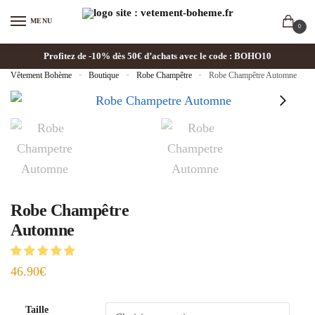
MENU
0
Profitez de -10% dès 50€ d’achats avec le code : BOHO10
Vêtement Bohème
»
Boutique
»
Robe Champêtre
»
Robe Champêtre Automne
Robe Champêtre
Automne
46.90
€
Taille