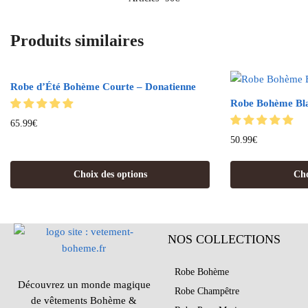
Produits similaires
Robe d’Été Bohème Courte – Donatienne
Robe Bohème Bla
65.99
€
50.99
€
Choix des options
Cho
NOS COLLECTIONS
Robe Bohème
Découvrez un monde magique
Robe Champêtre
de vêtements Bohème &