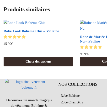
Produits similaires
Robe Look Bohème Chic – Violaine
Robe de Mariée 
Nu – Pauline
45.99
€
98.99
€
Choix des options
Cho
NOS COLLECTIONS
Robe Bohème
Découvrez un monde magique
Robe Champêtre
de vêtements Bohème &