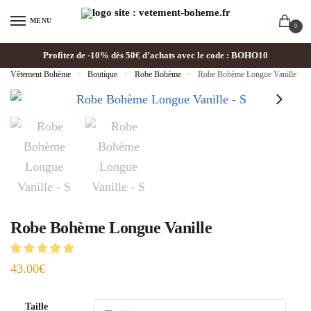
MENU
0
Profitez de -10% dès 50€ d’achats avec le code : BOHO10
Vêtement Bohème
»
Boutique
»
Robe Bohème
»
Robe Bohème Longue Vanille
Robe Bohème Longue Vanille
43.00
€
Taille