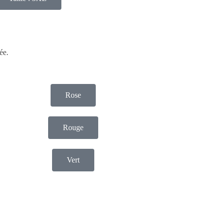
ée.
Rose
Rouge
Vert