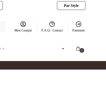
Par Style
Mon Compte
F.A.Q / Contact
Paiement
e
0.00
€
0