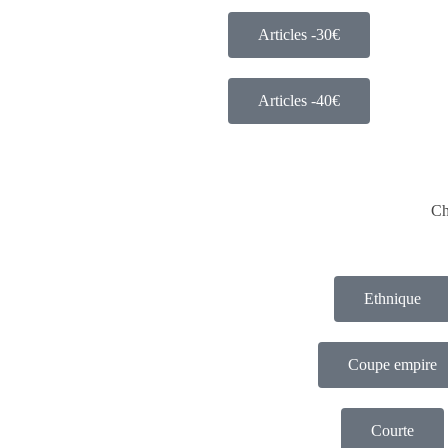
Articles -30€
Articles -40€
Ch
Ethnique
Coupe empire
Courte