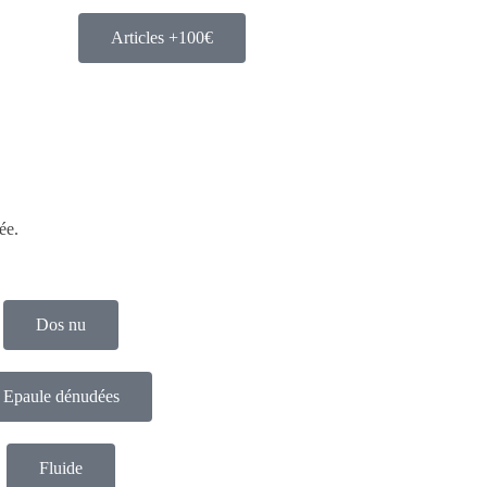
Articles +100€
ée.
Dos nu
Epaule dénudées
Fluide