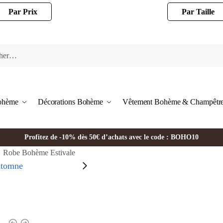
Par Prix
Par Taille
Bohème
Décorations Bohème
Vêtement Bohème & Champêtr
Profitez de -10% dès 50€ d’achats avec le code : BOHO10
Robe Bohème Estivale