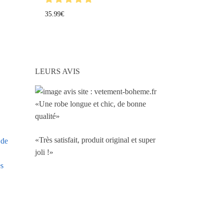
35.99
€
LEURS AVIS
«Une robe longue et chic, de bonne
qualité»
«Très satisfait, produit original et super
 de
joli !»
es