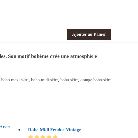
Ajouter au Panier
audes. Son motif bohème crée une atmosphère
,
boho maxi skirt
,
boho midi skirt
,
boho skirt
,
orange boho skirt
Robe Midi Fendue Vintage