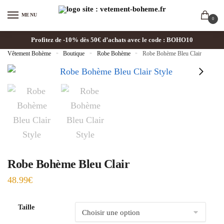
MENU
0
Profitez de -10% dès 50€ d’achats avec le code : BOHO10
Vêtement Bohème
»
Boutique
»
Robe Bohème
»
Robe Bohème Bleu Clair
Robe Bohème Bleu Clair
48.99
€
Taille