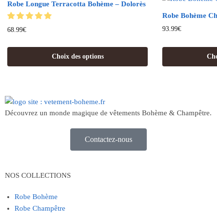
Robe Longue Terracotta Bohème – Dolorès
Robe Bohème Chi
93.99
€
68.99
€
Choix des options
Cho
Découvrez un monde magique de vêtements Bohème & Champêtre.
Contactez-nous
NOS COLLECTIONS
Robe Bohème
Robe Champêtre