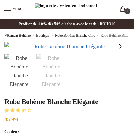
MENU
0
Profitez de -10% dès 50€ d’achats avec le code : BOHO10
Vêtement Bohème
»
Boutique
»
Robe Bohème Blanche Chic
»
Robe Bohème Blanche Elégante
Robe Bohème Blanche Elégante
45.99
€
Couleur