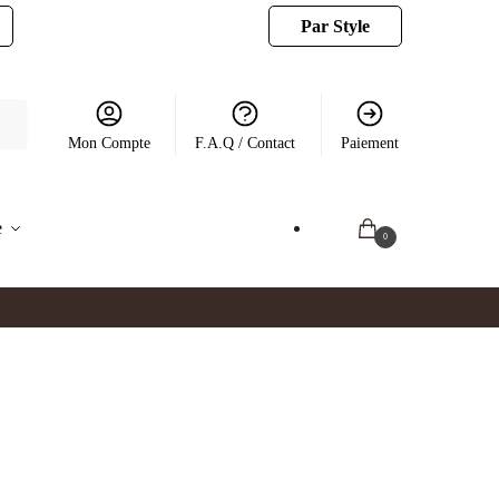
Par Style
Mon Compte
F.A.Q / Contact
Paiement
e
0.00
€
0