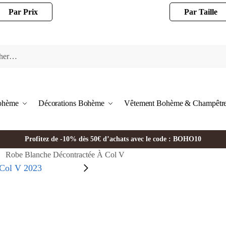
Par Prix
Par Taille
Bohème
Décorations Bohème
Vêtement Bohème & Champêtr
Profitez de -10% dès 50€ d’achats avec le code : BOHO10
Robe Blanche Décontractée À Col V