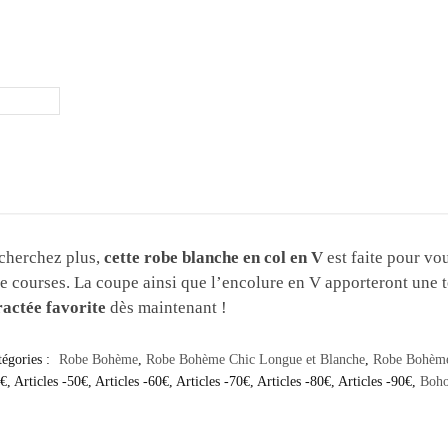
cherchez plus,
cette robe blanche en col en V
est faite pour vo
 courses. La coupe ainsi que l’encolure en V apporteront une t
actée favorite
dès maintenant !
tégories :
Robe Bohème
,
Robe Bohème Chic Longue et Blanche
,
Robe Bohème
0€
,
Articles -50€
,
Articles -60€
,
Articles -70€
,
Articles -80€
,
Articles -90€
,
Boho