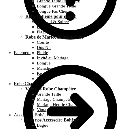
Grande Taille Pas Chère
Longue Grande Taille
Longue Pas Chère
Robe Bohème pour quand
Cocktail & Soirée
Été
Plage
Robe de Mariée Bohème Chic
Courte
Dos Nu
Paiement
Fluide
Invité au Mariage
Longue
Manches Longues
Pas Chère
Simple
Robe Champêtre
Voir nos Robe Champêtre
Grande Taille
Mariage Champêtre
Mariage Fleurie Champêtre
Vintage et Guinguette
Accessoire Bohème
Voir nos Accessoire Bohème
Bague