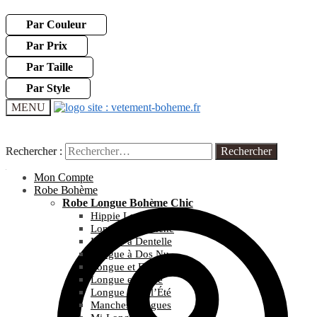
Par Couleur
Par Prix
Par Taille
Par Style
MENU
Rechercher :
Rechercher :
Mon Compte
Robe Bohème
Robe Longue Bohème Chic
Hippie Longue
Longue et Blanche
Longue à Dentelle
Longue à Dos Nu
Longue et Fleurie
Longue et Noire
Longue pour l’Été
Manches Longues