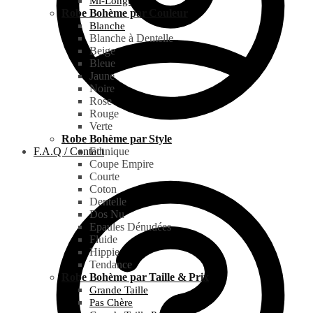
Mi-Longue
Robe Bohème par Couleur
Blanche
Blanche à Dentelle
Beige
Bleue
Jaune
Noire
Rose
Rouge
Verte
Robe Bohème par Style
F.A.Q / Contact
Ethnique
Coupe Empire
Courte
Coton
Dentelle
Dos Nu
Epaules Dénudées
Fluide
Hippie
Tendance
Robe Bohème par Taille & Prix
Grande Taille
Pas Chère