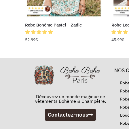
Robe Bohème Pastel – Zadie
Robe Loo
52.99
€
45.99
€
NOS 
Rob
Robe
Découvrez un monde magique de
Robe
vêtements Bohème & Champêtre.
Robe
Contactez-nous
Bouc
Robe