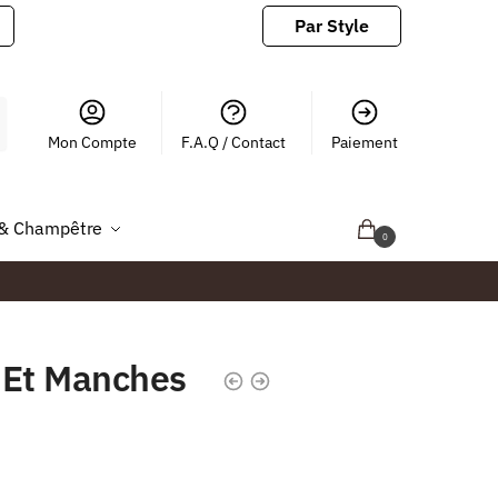
Par Style
Mon Compte
F.A.Q / Contact
Paiement
& Champêtre
0.00
€
0
 Et Manches