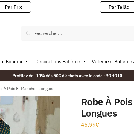
Par Prix
Par Taille
ire Bohème
Décorations Bohème
Vêtement Bohème 
Profitez de -10% dès 50€ d’achats avec le code : BOHO10
e À Pois Et Manches Longues
Robe À Pois
Longues
45.99
€