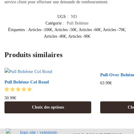
service client pour effectuer une demande de remboursement.
UGS :
ND
Catégorie :
Pull Bohème
Étiquettes :
Articles -100€
,
Articles -50€
,
Articles -60€
,
Articles -70€
,
Articles -80€
,
Articles -90€
Produits similaires
Pull-Over Bohèm
Pull Bohème Col Rond
63.99
€
50.99
€
Choix des options
Cho