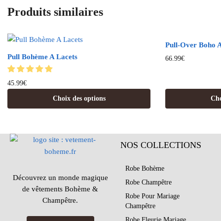
Produits similaires
Pull-Over Boho 
Pull Bohème A Lacets
66.99
€
45.99
€
Choix des options
Cho
NOS COLLECTIONS
Robe Bohème
Découvrez un monde magique
Robe Champêtre
de vêtements Bohème &
Robe Pour Mariage
Champêtre.
Champêtre
Robe Fleurie Mariage