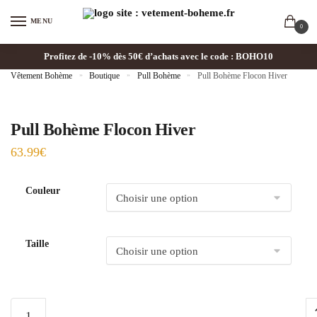
MENU
0
Profitez de -10% dès 50€ d’achats avec le code : BOHO10
Vêtement Bohème
»
Boutique
»
Pull Bohème
»
Pull Bohème Flocon Hiver
Pull Bohème Flocon Hiver
63.99
€
Couleur
Taille