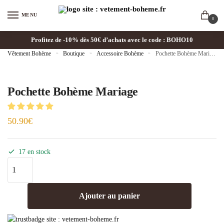
MENU
0
Profitez de -10% dès 50€ d’achats avec le code : BOHO10
Vêtement Bohème
»
Boutique
»
Accessoire Bohème
»
Pochette Bohème Mariage
Pochette Bohème Mariage
50.90
€
17 en stock
Ajouter au panier