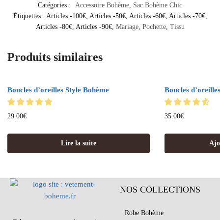
Catégories :
Accessoire Bohème
,
Sac Bohème Chic
Étiquettes :
Articles -100€
,
Articles -50€
,
Articles -60€
,
Articles -70€
,
Articles -80€
,
Articles -90€
,
Mariage
,
Pochette
,
Tissu
Produits similaires
Out of stock
Boucles d’oreilles Style Bohème
Boucles d’oreille
29.00
€
35.00
€
Lire la suite
Ajo
NOS COLLECTIONS
Robe Bohème