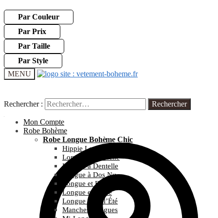
Par Couleur
Par Prix
Par Taille
Par Style
MENU
Rechercher :
Rechercher :
Mon Compte
Robe Bohème
Robe Longue Bohème Chic
Hippie Longue
Longue et Blanche
Longue à Dentelle
Longue à Dos Nu
Longue et Fleurie
Longue et Noire
Longue pour l’Été
Manches Longues