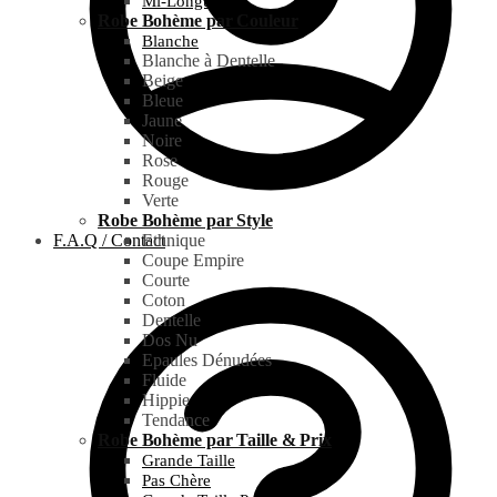
Mi-Longue
Robe Bohème par Couleur
Blanche
Blanche à Dentelle
Beige
Bleue
Jaune
Noire
Rose
Rouge
Verte
Robe Bohème par Style
F.A.Q / Contact
Ethnique
Coupe Empire
Courte
Coton
Dentelle
Dos Nu
Epaules Dénudées
Fluide
Hippie
Tendance
Robe Bohème par Taille & Prix
Grande Taille
Pas Chère