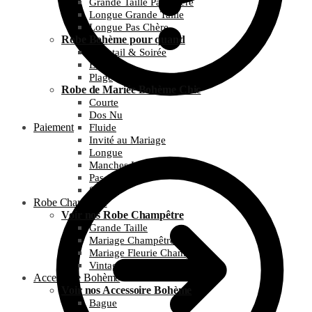
Grande Taille Pas Chère
Longue Grande Taille
Longue Pas Chère
Robe Bohème pour quand
Cocktail & Soirée
Été
Plage
Robe de Mariée Bohème Chic
Courte
Dos Nu
Paiement
Fluide
Invité au Mariage
Longue
Manches Longues
Pas Chère
Simple
Robe Champêtre
Voir nos Robe Champêtre
Grande Taille
Mariage Champêtre
Mariage Fleurie Champêtre
Vintage et Guinguette
Accessoire Bohème
Voir nos Accessoire Bohème
Bague