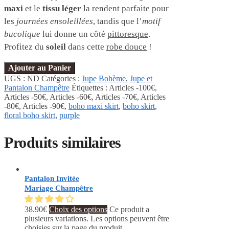
maxi
et le
tissu léger
la rendent parfaite pour
les
journées ensoleillées
, tandis que l’
motif
bucolique
lui donne un côté
pittoresque
.
Profitez du
soleil
dans cette
robe douce
!
Ajouter au Panier
UGS :
ND
Catégories :
Jupe Bohème
,
Jupe et
Pantalon Champêtre
Étiquettes :
Articles -100€
,
Articles -50€
,
Articles -60€
,
Articles -70€
,
Articles
-80€
,
Articles -90€
,
boho maxi skirt
,
boho skirt
,
floral boho skirt
,
purple
Produits similaires
Pantalon Invitée
Mariage Champêtre
38.90
€
Choix des options
Ce produit a
plusieurs variations. Les options peuvent être
choisies sur la page du produit