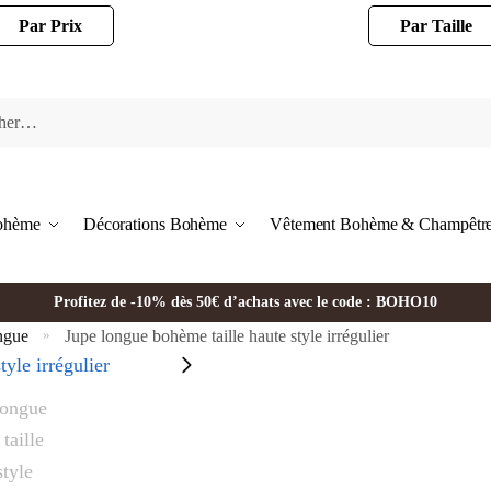
Par Prix
Par Taille
Bohème
Décorations Bohème
Vêtement Bohème & Champêtr
Profitez de -10% dès 50€ d’achats avec le code : BOHO10
ngue
Jupe longue bohème taille haute style irrégulier
»