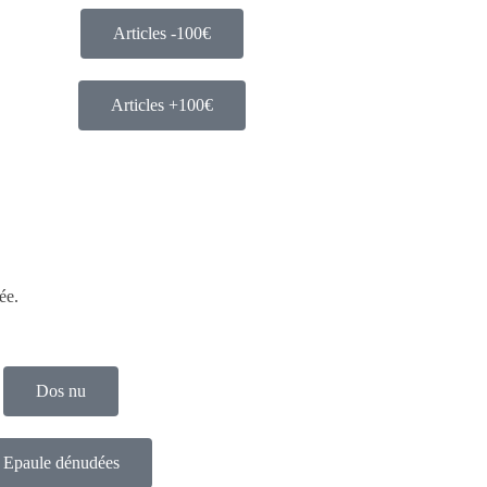
Articles -100€
Articles +100€
ée.
Dos nu
Epaule dénudées