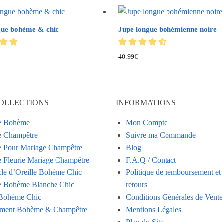
gue bohème & chic
Jupe longue bohémienne noire
40.99
€
OLLECTIONS
INFORMATIONS
e Bohème
Mon Compte
 Champêtre
Suivre ma Commande
 Pour Mariage Champêtre
Blog
 Fleurie Mariage Champêtre
F.A.Q / Contact
le d’Oreille Bohème Chic
Politique de remboursement et
 Bohème Blanche Chic
retours
Bohème Chic
Conditions Générales de Vent
ment Bohème & Champêtre
Mentions Légales
Plan du Site