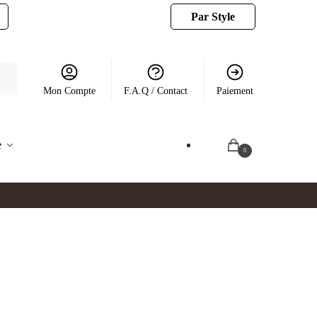
Par Style
Mon Compte
F.A.Q / Contact
Paiement
e
0.00
€
0