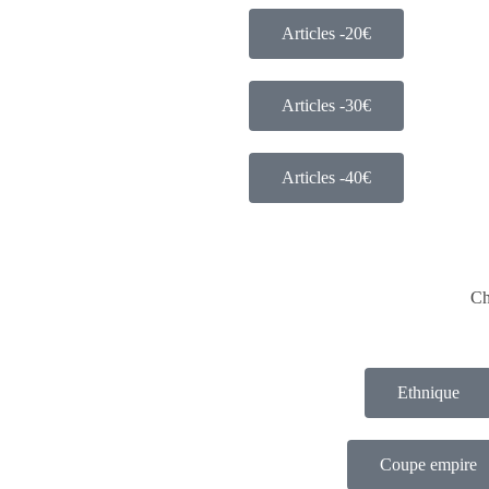
Articles -20€
Articles -30€
Articles -40€
Ch
Ethnique
Coupe empire