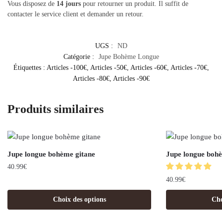
Vous disposez de
14 jours
pour retourner un produit. Il suffit de
contacter le service client et demander un retour.
UGS :
ND
Catégorie :
Jupe Bohème Longue
Étiquettes :
Articles -100€
,
Articles -50€
,
Articles -60€
,
Articles -70€
,
Articles -80€
,
Articles -90€
Produits similaires
Jupe longue bohème gitane
Jupe longue boh
40.99
€
40.99
€
Choix des options
Cho