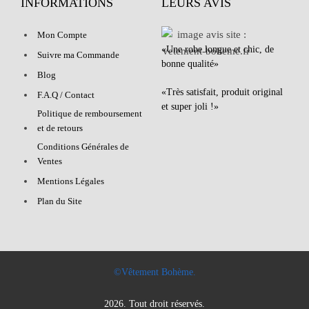
INFORMATIONS
LEURS AVIS
Mon Compte
«Une robe longue et chic, de
Suivre ma Commande
bonne qualité»
Blog
«Très satisfait, produit original
F.A.Q / Contact
et super joli !»
Politique de remboursement
et de retours
Conditions Générales de
Ventes
Mentions Légales
Plan du Site
©Vêtement Bohème.
2026. Tout droit réservés.