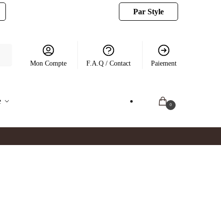
Par Style
Mon Compte
F.A.Q / Contact
Paiement
e
0.00
€
0