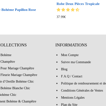
Robe Deux Pièces Tropicale
 Bohème Papillon Rose
37.99
€
COLLECTIONS
INFORMATIONS
 Bohème
Mon Compte
 Champêtre
Suivre ma Commande
 Pour Mariage Champêtre
Blog
 Fleurie Mariage Champêtre
F.A.Q / Contact
le d’Oreille Bohème Chic
Politique de remboursement et de
 Bohème Blanche Chic
Conditions Générales de Ventes
Bohème Chic
Mentions Légales
ment Bohème & Champêtre
Plan du Site