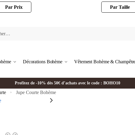
Par Prix
Par Taille
Bohème
Décorations Bohème
Vêtement Bohème & Champêtr
Profitez de -10% dès 50€ d’achats avec le code : BOHO10
rte
Jupe Courte Bohème
»