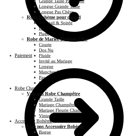
Grande Taille Pas Chère
Longue Grande Taille
Longue Pas Chère
Robe Bohème pour quand
Cocktail & Soirée
Été
Plage
Robe de Mariée Bohème Chic
Courte
Dos Nu
Paiement
Fluide
Invité au Mariage
Longue
Manches Longues
Pas Chère
Simple
Robe Champêtre
Voir nos Robe Champêtre
Grande Taille
Mariage Champêtre
Mariage Fleurie Champêtre
Vintage et Guinguette
Accessoire Bohème
Voir nos Accessoire Bohème
Bague