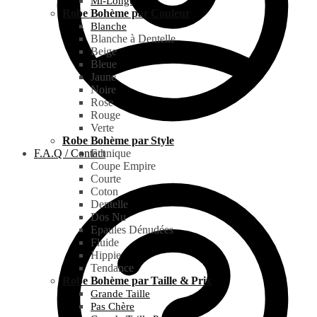
Mi-Longue
Robe Bohème par Couleur
Blanche
Blanche à Dentelle
Beige
Bleue
Jaune
Noire
Rose
Rouge
Verte
Robe Bohème par Style
F.A.Q / Contact
Ethnique
Coupe Empire
Courte
Coton
Dentelle
Dos Nu
Epaules Dénudées
Fluide
Hippie
Tendance
Robe Bohème par Taille & Prix
Grande Taille
Pas Chère