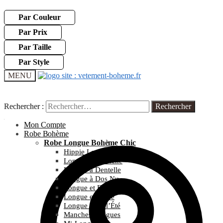
Par Couleur
Par Prix
Par Taille
Par Style
MENU
Rechercher :
Rechercher :
Mon Compte
Robe Bohème
Robe Longue Bohème Chic
Hippie Longue
Longue et Blanche
Longue à Dentelle
Longue à Dos Nu
Longue et Fleurie
Longue et Noire
Longue pour l’Été
Manches Longues