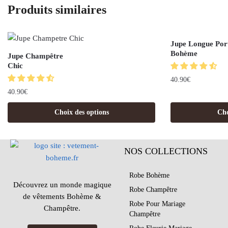
Produits similaires
Jupe Longue Port
Bohème
Jupe Champêtre
Chic
40.90
€
40.90
€
Choix des options
Cho
NOS COLLECTIONS
Robe Bohème
Découvrez un monde magique
Robe Champêtre
de vêtements Bohème &
Robe Pour Mariage
Champêtre.
Champêtre