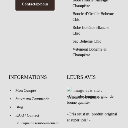
Robe Fleurie Mariage
Contactez-nous
Champêtre
Boucle d’Oreille Bohème
Chic
Robe Bohème Blanche
Chic
Sac Bohème Chic
Vêtement Bohème &
Champêtre
INFORMATIONS
LEURS AVIS
Mon Compte
«Une robe longue et chic, de
Suivre ma Commande
bonne qualité»
Blog
«Très satisfait, produit original
F.A.Q / Contact
et super joli !»
Politique de remboursement