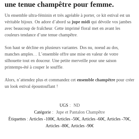
une tenue champêtre pour femme.
Un ensemble ultra-féminin et très agréable à porter, ce kit estival est un
véritable bijoux. On adore d’abord sa
jupe midi
qui dévoile vos jambes
avec beaucoup de fraîcheur. Cette imprimé floral met en avant les
couleurs tendance d’une tenue champêtre.
Son haut se décline en plusieurs variantes. Dos nu, noeud au dos,
manches amples… L’ensemble offre une mise en valeur de votre
silhouette tout en douceur. Une petite merveille pour une saison
printemps-été à couper le souffle.
Alors, n’attendez plus et commandez cet
ensemble champêtre
pour créer
un look estival époustouflant !
UGS :
ND
Catégorie :
Jupe et Pantalon Champêtre
Étiquettes :
Articles -100€
,
Articles -50€
,
Articles -60€
,
Articles -70€
,
Articles -80€
,
Articles -90€