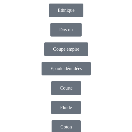
Ethnique
Dos nu
Coupe empire
Epaule dénudées
Courte
Fluide
Coton