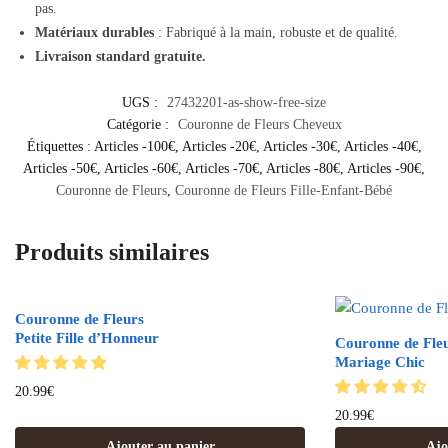
pas.
Matériaux durables
: Fabriqué à la main, robuste et de qualité.
Livraison standard gratuite.
UGS :
27432201-as-show-free-size
Catégorie :
Couronne de Fleurs Cheveux
Étiquettes :
Articles -100€
,
Articles -20€
,
Articles -30€
,
Articles -40€
,
Articles -50€
,
Articles -60€
,
Articles -70€
,
Articles -80€
,
Articles -90€
,
Couronne de Fleurs
,
Couronne de Fleurs Fille-Enfant-Bébé
Produits similaires
Couronne de Fleurs
Petite Fille d’Honneur
Couronne de Fle
Mariage Chic
20.99
€
20.99
€
Ajouter au panier
Ajo