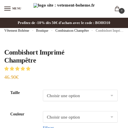
MENU
0
Profitez de -10% dès 50€ d’achats avec le code : BOHO10
Vêtement Bohème
»
Boutique
»
Combinaison Champêtre
»
Combishort Imprimé Champêtre
Combishort Imprimé
Champêtre
46.90
€
Taille
Couleur
Effacer