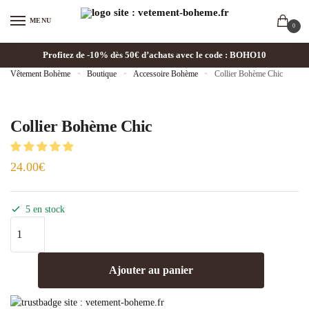
MENU
0
Profitez de -10% dès 50€ d’achats avec le code : BOHO10
Vêtement Bohème
»
Boutique
»
Accessoire Bohème
»
Collier Bohème Chic
Collier Bohème Chic
24.00
€
5 en stock
Ajouter au panier