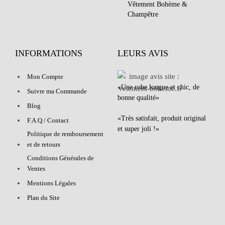
Vêtement Bohème &
Champêtre
INFORMATIONS
LEURS AVIS
Mon Compte
«Une robe longue et chic, de
Suivre ma Commande
bonne qualité»
Blog
«Très satisfait, produit original
F.A.Q / Contact
et super joli !»
Politique de remboursement
et de retours
Conditions Générales de
Ventes
Mentions Légales
Plan du Site