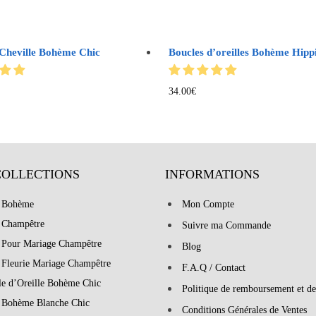
 Cheville Bohème Chic
Boucles d’oreilles Bohème Hipp
34.00
€
COLLECTIONS
INFORMATIONS
 Bohème
Mon Compte
 Champêtre
Suivre ma Commande
 Pour Mariage Champêtre
Blog
 Fleurie Mariage Champêtre
F.A.Q / Contact
le d’Oreille Bohème Chic
Politique de remboursement et de
 Bohème Blanche Chic
Conditions Générales de Ventes