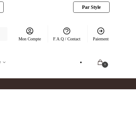
Par Style
Mon Compte
F.A.Q / Contact
Paiement
e
0.00
€
0