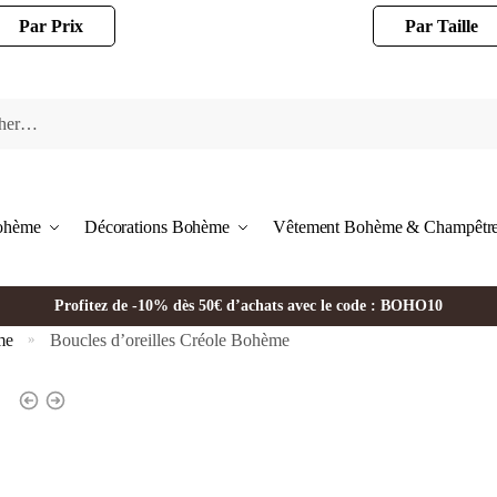
Par Prix
Par Taille
Bohème
Décorations Bohème
Vêtement Bohème & Champêtr
Profitez de -10% dès 50€ d’achats avec le code : BOHO10
me
Boucles d’oreilles Créole Bohème
»