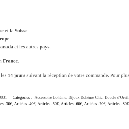
ue
et la
Suisse
.
urope
.
anada
et les autres
pays
.
en
France
.
 les
14 jours
suivant la réception de votre commande. Pour plus 
J031
Catégories :
Accessoire Bohème
,
Bijoux Bohème Chic
,
Boucle d'Orei
les -30€
,
Articles -40€
,
Articles -50€
,
Articles -60€
,
Articles -70€
,
Articles -80€