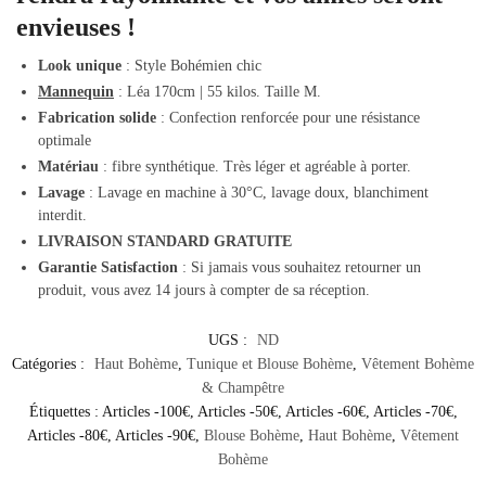
envieuses !
Look unique
: Style Bohémien chic
Mannequin
: Léa 170cm | 55 kilos. Taille M.
Fabrication solide
: Confection renforcée pour une résistance
optimale
Matériau
: fibre synthétique. Très léger et agréable à porter.
Lavage
: Lavage en machine à 30°C, lavage doux, blanchiment
interdit.
LIVRAISON STANDARD GRATUITE
Garantie Satisfaction
: Si jamais vous souhaitez retourner un
produit, vous avez 14 jours à compter de sa réception.
UGS :
ND
Catégories :
Haut Bohème
,
Tunique et Blouse Bohème
,
Vêtement Bohème
& Champêtre
Étiquettes :
Articles -100€
,
Articles -50€
,
Articles -60€
,
Articles -70€
,
Articles -80€
,
Articles -90€
,
Blouse Bohème
,
Haut Bohème
,
Vêtement
Bohème