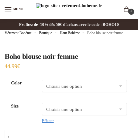
MENU
0
Profitez de -10% dès 50€ d’achats avec le code : BOHO10
Vêtement Bohème
»
Boutique
»
Haut Bohème
»
Boho blouse noir femme
Boho blouse noir femme
44.99
€
Color
Size
Effacer