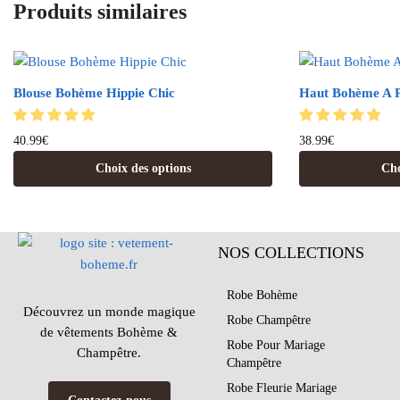
Produits similaires
Blouse Bohème Hippie Chic
Haut Bohème A P
40.99
€
38.99
€
Choix des options
Cho
NOS COLLECTIONS
Robe Bohème
Découvrez un monde magique
Robe Champêtre
de vêtements Bohème &
Robe Pour Mariage
Champêtre.
Champêtre
Robe Fleurie Mariage