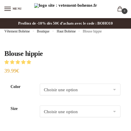
MENU
0
Profitez de -10% dès 50€ d’achats avec le code : BOHO10
Vêtement Bohème
»
Boutique
»
Haut Bohème
»
Blouse hippie
Blouse hippie
39.99
€
Color
Size