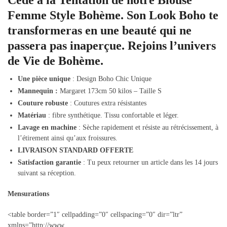
Cède à la Tentation de notre Blouse
Femme Style Bohème. Son Look Boho te
transformeras en une beauté qui ne
passera pas inaperçue. Rejoins l’univers
de Vie de Bohème.
Une pièce unique
: Design Boho Chic Unique
Mannequin :
Margaret 173cm 50 kilos – Taille S
Couture robuste
: Coutures extra résistantes
Matériau
: fibre synthétique. Tissu confortable et léger.
Lavage en machine
: Sèche rapidement et résiste au rétrécissement, à
l’étirement ainsi qu’aux froissures.
LIVRAISON STANDARD OFFERTE
Satisfaction garantie
: Tu peux retourner un article dans les 14 jours
suivant sa réception.
Mensurations
<table border=”1″ cellpadding=”0″ cellspacing=”0″ dir=”ltr”
xmlns=”http://www