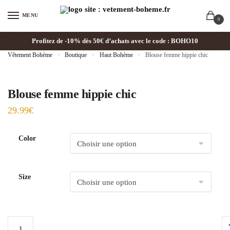
MENU
0
Profitez de -10% dès 50€ d’achats avec le code : BOHO10
Vêtement Bohème
»
Boutique
»
Haut Bohème
»
Blouse femme hippie chic
Blouse femme hippie chic
29.99
€
Color
Size