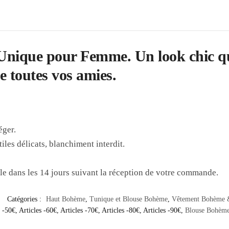
Unique
pour Femme. Un look chic qu
ie toutes vos amies.
éger.
iles délicats, blanchiment interdit.
cle dans les 14 jours suivant la réception de votre commande.
Catégories :
Haut Bohème
,
Tunique et Blouse Bohème
,
Vêtement Bohème 
s -50€
,
Articles -60€
,
Articles -70€
,
Articles -80€
,
Articles -90€
,
Blouse Bohèm