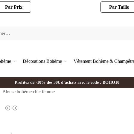
Par Prix
Par Taille
Bohème
Décorations Bohème
Vêtement Bohème & Champêtr
Profitez de -10% dès 50€ d’achats avec le code : BOHO10
Blouse bohème chic femme