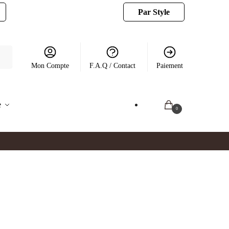
Par Style
Mon Compte
F.A.Q / Contact
Paiement
e
0.00
€
0