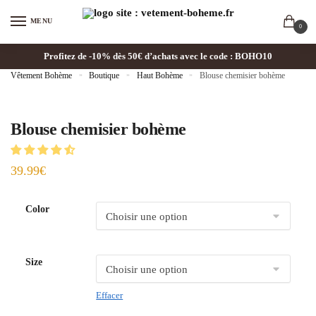
MENU
0
Profitez de -10% dès 50€ d’achats avec le code : BOHO10
Vêtement Bohème
»
Boutique
»
Haut Bohème
»
Blouse chemisier bohème
Blouse chemisier bohème
39.99
€
Color
Size
Effacer