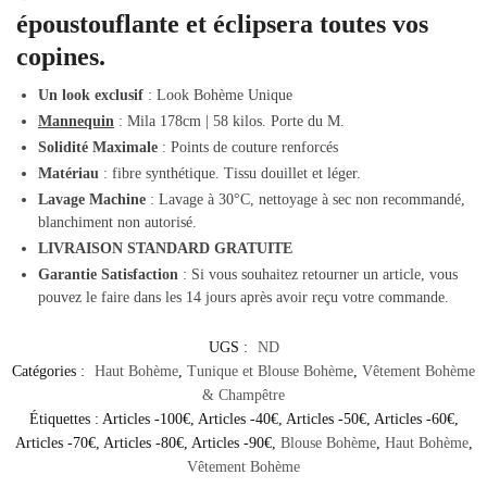
époustouflante et éclipsera toutes vos
copines.
Un look exclusif
: Look Bohème Unique
Mannequin
: Mila 178cm | 58 kilos. Porte du M.
Solidité Maximale
: Points de couture renforcés
Matériau
: fibre synthétique. Tissu douillet et léger.
Lavage Machine
: Lavage à 30°C, nettoyage à sec non recommandé,
blanchiment non autorisé.
LIVRAISON STANDARD GRATUITE
Garantie Satisfaction
: Si vous souhaitez retourner un article, vous
pouvez le faire dans les 14 jours après avoir reçu votre commande.
UGS :
ND
Catégories :
Haut Bohème
,
Tunique et Blouse Bohème
,
Vêtement Bohème
& Champêtre
Étiquettes :
Articles -100€
,
Articles -40€
,
Articles -50€
,
Articles -60€
,
Articles -70€
,
Articles -80€
,
Articles -90€
,
Blouse Bohème
,
Haut Bohème
,
Vêtement Bohème