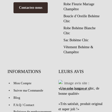
Robe Fleurie Mariage
Contactez-nous
Champêtre
Boucle d’Oreille Bohème
Chic
Robe Bohème Blanche
Chic
Sac Bohème Chic
Vêtement Bohème &
Champêtre
INFORMATIONS
LEURS AVIS
Mon Compte
«Une robe longue et chic, de
Suivre ma Commande
bonne qualité»
Blog
«Très satisfait, produit original
F.A.Q / Contact
et super joli !»
Politique de remboursement