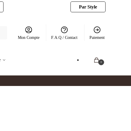
Par Style
Mon Compte
F.A.Q / Contact
Paiement
e
0.00
€
0