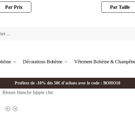
Par Prix
Par Taille
Bohème
Décorations Bohème
Vêtement Bohème & Champêtr
Profitez de -10% dès 50€ d’achats avec le code : BOHO10
Blouse blanche hippie chic