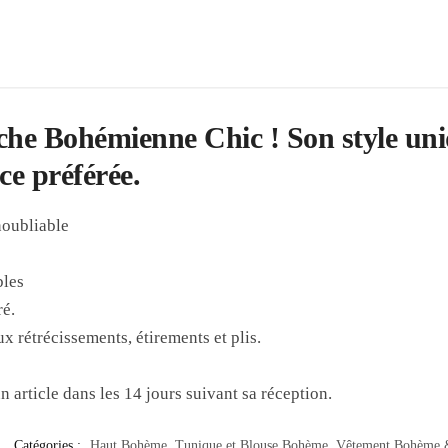
he Bohémienne Chic ! Son style uniq
ce préférée.
noubliable
bles
ré.
ux rétrécissements, étirements et plis.
 article dans les 14 jours suivant sa réception.
Catégories :
Haut Bohème
,
Tunique et Blouse Bohème
,
Vêtement Bohème 